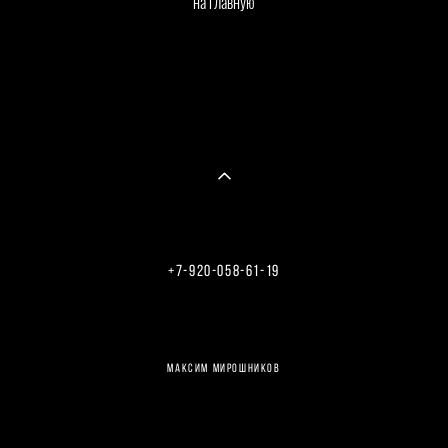
на главную
+7-920-058-61-19
Введите текст…
максим мирошников
Введите текст…