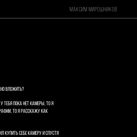
максим мирошников
максим мирошников
жно вложить?
у тебя пока нет камеры, то я
рафии, то я расскажу как
л купить себе камеру и спустя