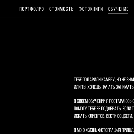
ПОРТФОЛИО
ПОРТФОЛИО
СТОИМОСТЬ
СТОИМОСТЬ
ФОТОКНИГИ
ФОТОКНИГИ
ОБУЧЕНИЕ
ОБУЧЕНИЕ
Тебе подарили камеру, но не зн
Или ты хочешь начать заниматьс
В своем обучении я постараюсь о
помогу тебе ее подобрать. Если
искать клиентов, вести соцсет
В мою жизнь фотография пришла