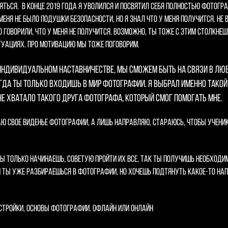
яться. В конце 2019 года я уволился и посвятил себя полностью фотогра
меня не было подушки безопасности, но я знал что у меня получится. Не 
говорили, что у меня не получится. Возможно, ты тоже с этим столкнеш
туациях. Про мотивацию мы тоже поговорим.
 индивидуальном наставничестве, мы сможем быть на связи в любо
огда ты только входишь в мир фотографии. Я выбрал именно тако
 не хватало такого друга фотографа, который смог помогать мне.
аю свое виденье фотографии, а лишь направляю, стараюсь, чтобы учени
ты только начинаешь, советую пройти их все, так ты получишь необходим
и ты уже разбираешься в фотографии, но хочешь подтянуть какое-то на
стройки, основы фотографии. Офлайн или онлайн